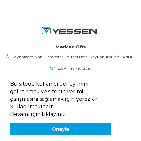
Merkez Ofis
Seyitnizam Mah. Demirciler Sit. 1.Yol No:73 Zeytinburnu / İSTANBUL
(+90) 212 415 48 15
info@vessen.com
Bu sitede kullanıcı deneyimini
geliştirmek ve sitenin verimli
çalışmasını sağlamak için çerezler
kullanılmaktadır.
Vessen, Tüm Hakları Saklıdır
Çerez Politikası
Devamı için tıklayınız..
Kişisel Verilerin Korunması Kanunu
Gizlilik Politikası
Onayla
Web Tasarım
MediaClick