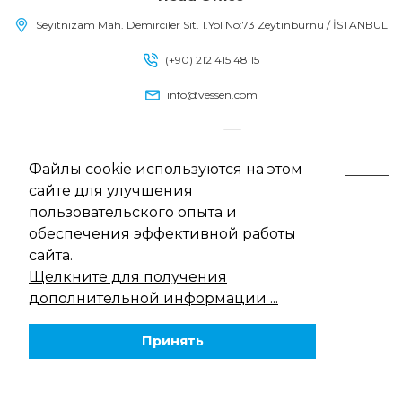
Seyitnizam Mah. Demirciler Sit. 1.Yol No:73 Zeytinburnu / İSTANBUL
(+90) 212 415 48 15
info@vessen.com
Файлы cookie используются на этом
сайте для улучшения
Vessen, Все права защищены
пользовательского опыта и
13/5000 Политика использования файлов cookie
обеспечения эффективной работы
Закон о защите персональных данных
сайта.
политика конфиденциальности
Щелкните для получения
Веб-дизайн
MediaClick
дополнительной информации ...
Принять